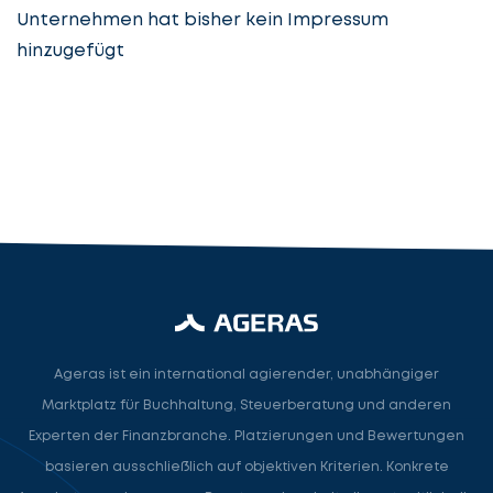
Unternehmen hat bisher kein Impressum
hinzugefügt
Steuerberatung
Steuerberater
Rechtsanwalt
Nächster Schritt
Ageras ist ein international agierender, unabhängiger
Marktplatz für Buchhaltung, Steuerberatung und anderen
Experten der Finanzbranche. Platzierungen und Bewertungen
basieren ausschließlich auf objektiven Kriterien. Konkrete