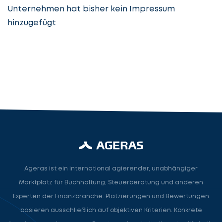
Unternehmen hat bisher kein Impressum
hinzugefügt
Steuerberatung
Steuerberater
Rechtsanwalt
Nächster Schritt
Ageras ist ein international agierender, unabhängiger
Marktplatz für Buchhaltung, Steuerberatung und anderen
Experten der Finanzbranche. Platzierungen und Bewertungen
basieren ausschließlich auf objektiven Kriterien. Konkrete