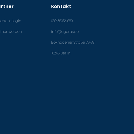
rtner
Kontakt
perten-Login
089 38036 880
rtner werden
info@ageras.de
Boxhagener Straße 77-78
10245 Berlin