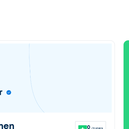
r
nen
0
/ 5 stars