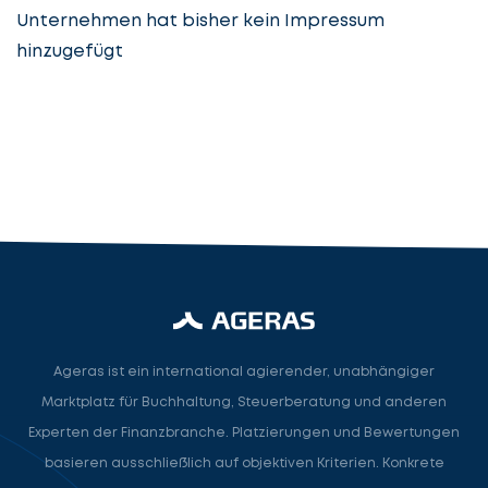
Unternehmen hat bisher kein Impressum
hinzugefügt
Steuerberatung
Steuerberater
Rechtsanwalt
Nächster Schritt
Ageras ist ein international agierender, unabhängiger
Marktplatz für Buchhaltung, Steuerberatung und anderen
Experten der Finanzbranche. Platzierungen und Bewertungen
basieren ausschließlich auf objektiven Kriterien. Konkrete