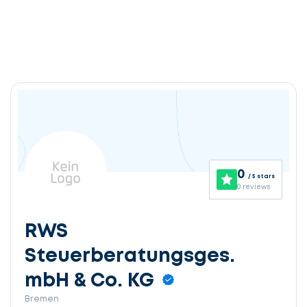
0
/ 5 stars
0 reviews
RWS
Steuerberatungsges.
mbH & Co. KG
Bremen