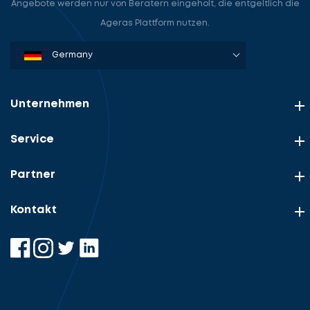
Angebote werden nur von Beratern eingeholt, die entgeltlich die
Ageras Plattform nutzen.
Denmark
Sweden
Norway
Netherlands
Germany
USA
Unternehmen
Service
Partner
Kontakt