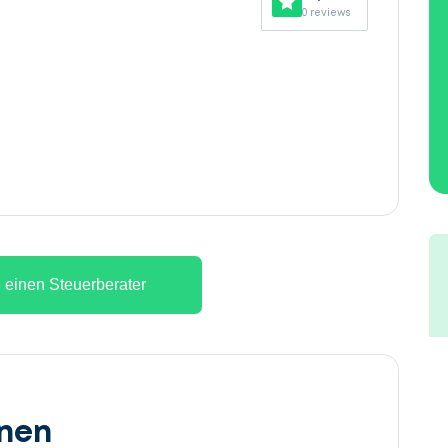
0 reviews
 einen Steuerberater
onen