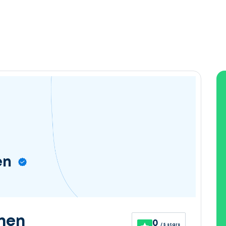
en
nen
0
/ 5 stars