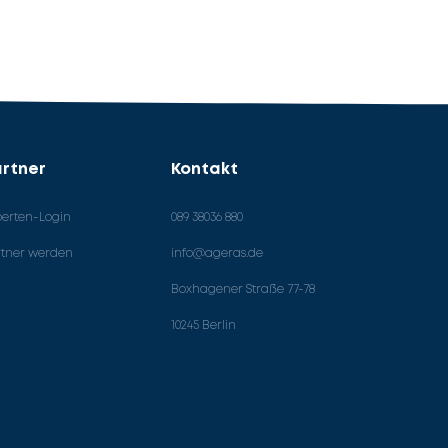
rtner
Kontakt
perten-Login
089 38036 880
rtner werden
info@ageras.de
Boxhagener Straße 77-78
10245 Berlin