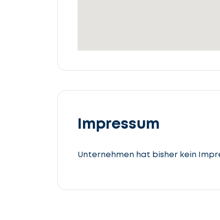
beschreiben
Details
angeben
Lassen
Sie
uns
Impressum
beginnen
Steuerberatung
Unternehmen hat bisher kein Impr
cta_box.sub_headline