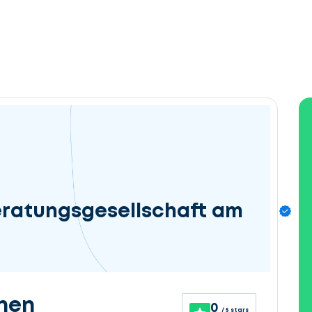
eratungsgesellschaft am
nen
0
/ 5 stars