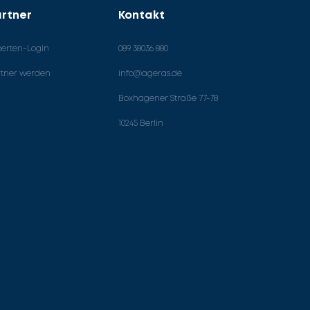
rtner
Kontakt
perten-Login
089 38036 880
rtner werden
info@ageras.de
Boxhagener Straße 77-78
10245 Berlin