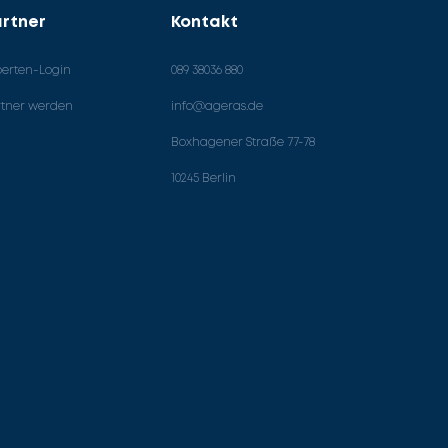
rtner
Kontakt
perten-Login
089 38036 880
rtner werden
info@ageras.de
Boxhagener Straße 77-78
10245 Berlin