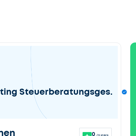
lting Steuerberatungsges.
nen
0
/ 5 stars