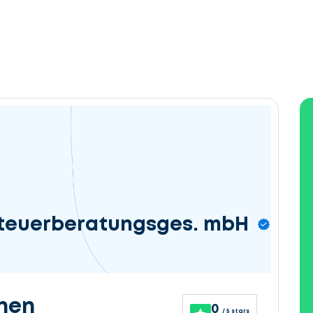
teuerberatungsges. mbH
nen
0
/ 5 stars