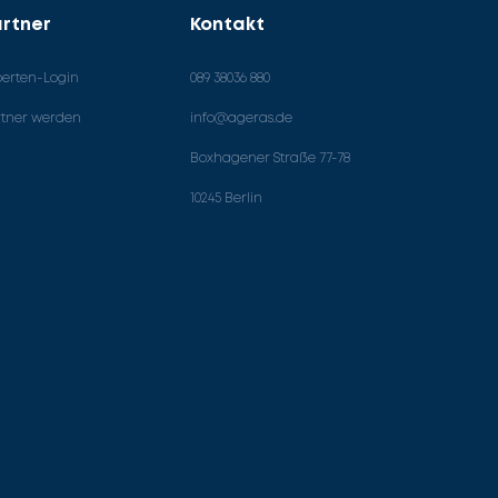
rtner
Kontakt
perten-Login
089 38036 880
rtner werden
info@ageras.de
Boxhagener Straße 77-78
10245 Berlin