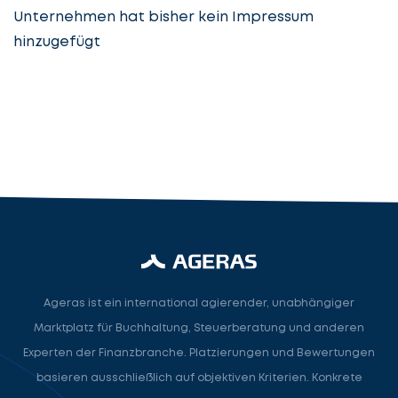
Unternehmen hat bisher kein Impressum
hinzugefügt
Steuerberatung
Steuerberater
Rechtsanwalt
Nächster Schritt
Ageras ist ein international agierender, unabhängiger
Marktplatz für Buchhaltung, Steuerberatung und anderen
Experten der Finanzbranche. Platzierungen und Bewertungen
basieren ausschließlich auf objektiven Kriterien. Konkrete