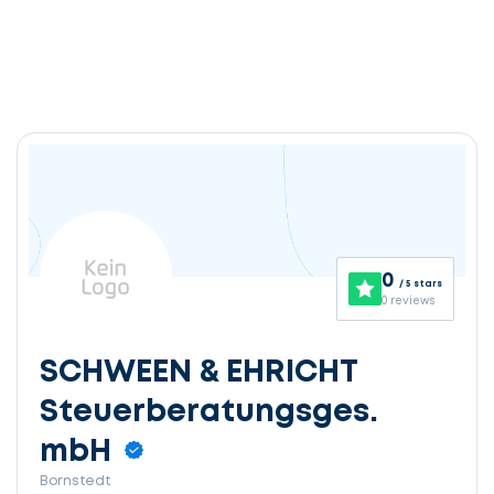
0
/ 5 stars
0 reviews
SCHWEEN & EHRICHT
Steuerberatungsges.
mbH
Bornstedt