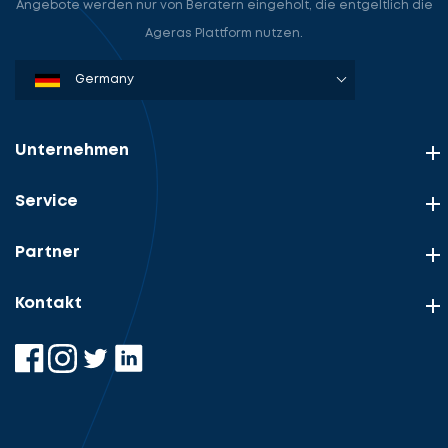
Angebote werden nur von Beratern eingeholt, die entgeltlich die
Ageras Plattform nutzen.
Denmark
Sweden
Norway
Netherlands
Germany
USA
Unternehmen
Service
Partner
Kontakt