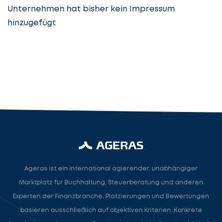
Unternehmen hat bisher kein Impressum
hinzugefügt
Steuerberatung
Steuerberater
Rechtsanwalt
Nächster Schritt
Ageras ist ein international agierender, unabhängiger
Marktplatz für Buchhaltung, Steuerberatung und anderen
Experten der Finanzbranche. Platzierungen und Bewertungen
basieren ausschließlich auf objektiven Kriterien. Konkrete