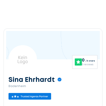
0
/ 5 stars
0 reviews
Sina Ehrhardt
Badenheim