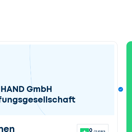
EUHAND GmbH
fungsgesellschaft
nen
0
/ 5 stars