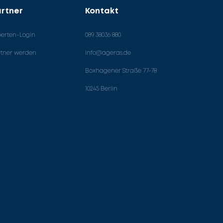
rtner
Kontakt
perten-Login
089 38036 880
rtner werden
info@ageras.de
Boxhagener Straße 77-78
10245 Berlin