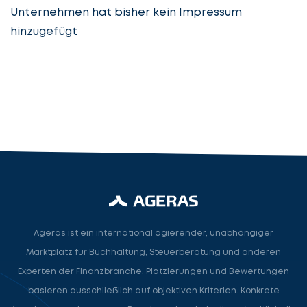
Unternehmen hat bisher kein Impressum
hinzugefügt
Steuerberatung
Steuerberater
Rechtsanwalt
Nächster Schritt
Ageras ist ein international agierender, unabhängiger
Marktplatz für Buchhaltung, Steuerberatung und anderen
Experten der Finanzbranche. Platzierungen und Bewertungen
basieren ausschließlich auf objektiven Kriterien. Konkrete