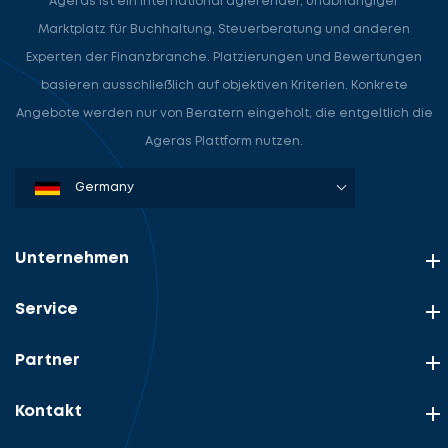
Ageras ist ein international agierender, unabhängiger
Marktplatz für Buchhaltung, Steuerberatung und anderen
Experten der Finanzbranche. Platzierungen und Bewertungen
basieren ausschließlich auf objektiven Kriterien. Konkrete
Angebote werden nur von Beratern eingeholt, die entgeltlich die
Ageras Plattform nutzen.
Denmark
Sweden
Norway
Netherlands
Germany
USA
Unternehmen
Service
Partner
Kontakt