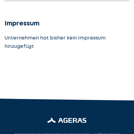
Details
angeben
cta_box.sub_headline
Impressum
Unternehmen hat bisher kein Impressum
hinzugefügt
Steuerberatung
Steuerberater
Rechtsanwalt
Nächster Schritt