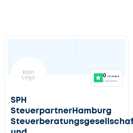
0
/ 5 stars
0 reviews
SPH
SteuerpartnerHamburg
Steuerberatungsgesellschaf
und