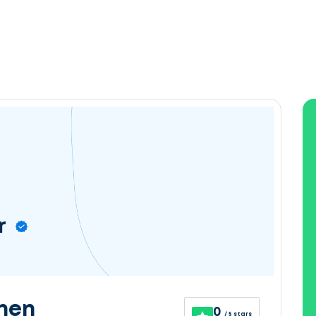
r
nen
0
/ 5 stars