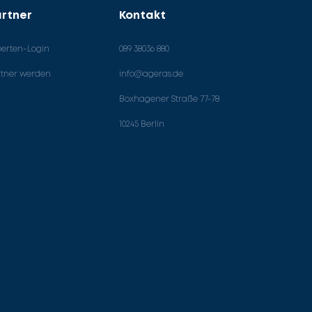
rtner
Kontakt
perten-Login
089 38036 880
rtner werden
info@ageras.de
Boxhagener Straße 77-78
10245 Berlin