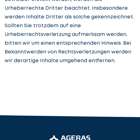
uns
Urheberrechte Dritter beachtet. Insbesondere
beginnen
werden Inhalte Dritter als solche gekennzeichnet.
Details
Sollten Sie trotzdem auf eine
angeben
cta_box.sub_headline
Urheberrechtsverletzung aufmerksam werden,
bitten wir um einen entsprechenden Hinweis. Bei
Bekanntwerden von Rechtsverletzungen werden
wir derartige Inhalte umgehend entfernen.
Steuerberatung
Steuerberater
Rechtsanwalt
Nächster Schritt