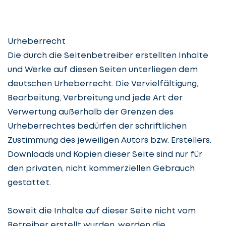
Urheberrecht
Lassen
Die durch die Seitenbetreiber erstellten Inhalte
Sie
und Werke auf diesen Seiten unterliegen dem
uns
deutschen Urheberrecht. Die Vervielfältigung,
beginnen
Bearbeitung, Verbreitung und jede Art der
Verwertung außerhalb der Grenzen des
Urheberrechtes bedürfen der schriftlichen
Zustimmung des jeweiligen Autors bzw. Erstellers.
Downloads und Kopien dieser Seite sind nur für
Service
auswählen
den privaten, nicht kommerziellen Gebrauch
gestattet.
Lassen
Fall
Soweit die Inhalte auf dieser Seite nicht vom
Sie
beschreiben
Betreiber erstellt wurden, werden die