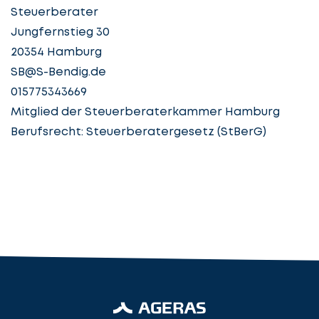
Steuerberater
beginnen
Jungfernstieg 30
Details
20354 Hamburg
angeben
cta_box.sub_headline
SB@S-Bendig.de
015775343669
Mitglied der Steuerberaterkammer Hamburg
Berufsrecht: Steuerberatergesetz (StBerG)
Steuerberatung
Steuerberater
Rechtsanwalt
Nächster Schritt