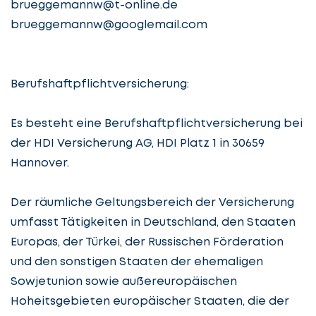
brueggemannw@t-online.de
brueggemannw@googlemail.com
Lassen
Sie
uns
Berufshaftpflichtversicherung:
beginnen
Es besteht eine Berufshaftpflichtversicherung bei
der HDI Versicherung AG, HDI Platz 1 in 30659
Hannover.
Service
auswählen
Der räumliche Geltungsbereich der Versicherung
umfasst Tätigkeiten in Deutschland, den Staaten
Europas, der Türkei, der Russischen Förderation
Lassen
Fall
und den sonstigen Staaten der ehemaligen
Sie
beschreiben
Sowjetunion sowie außereuropäischen
uns
Hoheitsgebieten europäischer Staaten, die der
beginnen