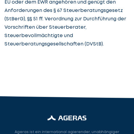
EU oder dem EWR angehören und genügt den
Details
Anforderungen des § 67 Steuerberatungsgesetz
angeben
cta_box.sub_headline
(StBerG), §§ 51 ff. Verordnung zur Durchführung der
Vorschriften über Steuerberater,
Steuerbevollmächtigte und
Steuerberatungsgesellschaften (DVStB).
Steuerberatung
Steuerberater
Rechtsanwalt
Nächster Schritt
Ageras ist ein international agierender, unabhängiger