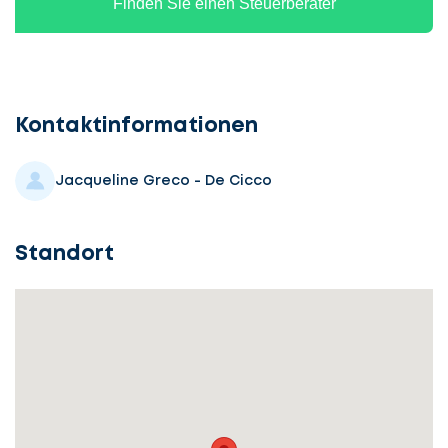
Finden Sie einen Steuerberater
Kontaktinformationen
Jacqueline Greco - De Cicco
Standort
Lassen
Sie
uns
beginnen