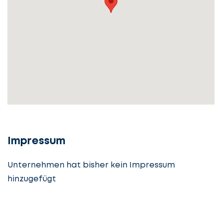
Service
auswählen
Lassen
Fall
Sie
beschreiben
uns
beginnen
Details
angeben
cta_box.sub_headline
Impressum
Unternehmen hat bisher kein Impressum
hinzugefügt
Steuerberatung
Steuerberater