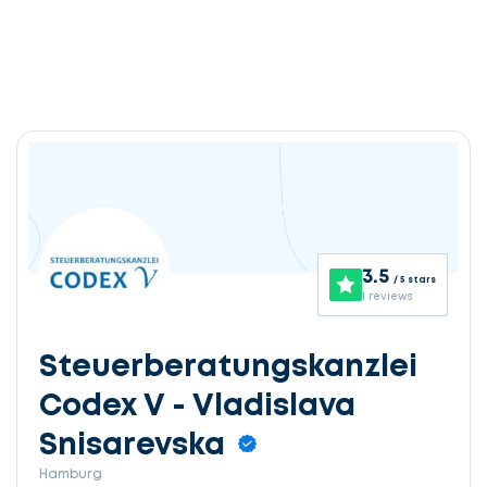
3.5
/ 5 stars
1 reviews
Steuerberatungskanzlei
Codex V - Vladislava
Snisarevska
Hamburg