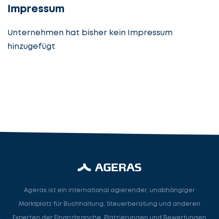
Impressum
Unternehmen hat bisher kein Impressum
hinzugefügt
Steuerberatung
Steuerberater
Rechtsanwalt
Nächster Schritt
Ageras ist ein international agierender, unabhängiger
Marktplatz für Buchhaltung, Steuerberatung und anderen
Experten der Finanzbranche. Platzierungen und Bewertungen