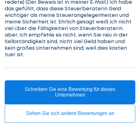
redete) (Der Beweis ist in meiner E-Mail.) Ich habe
Lassen
das gefühlt, dass diese Steuerberaterin Geld
Sie
wichtiger als meine Steuerangelegenheiten und
uns
meine Sicherheit ist. Ehrlich gesagt weiß ich nicht
beginnen
viel über die Fähigkeiten von Steuerberaterin.
aber, Ich empfehle es nicht, wenn Sie neu in der
Selbständigkeit sind, nicht viel Geld haben und
kein großes Unternehmen sind, weil dies kosten
tuer ist.
Service
auswählen
Schreiben Sie eine Bewertung für dieses
Lassen
Unternehmen
Fall
Sie
beschreiben
uns
Sehen Sie sich andere Bewertungen an
beginnen
Details
angeben
cta_box.sub_headline