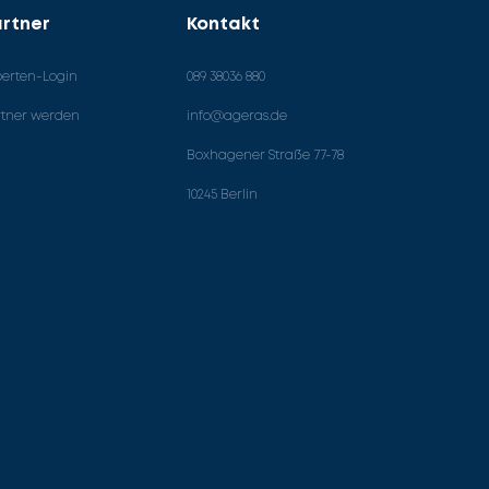
rtner
Kontakt
perten-Login
089 38036 880
rtner werden
info@ageras.de
Boxhagener Straße 77-78
10245 Berlin