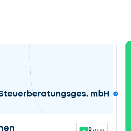
 Steuerberatungsges. mbH
nen
0
/ 5 stars