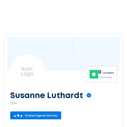
0
/ 5 stars
0 reviews
Susanne Luthardt
Ulm