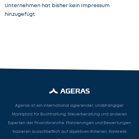
Unternehmen hat bisher kein Impressum
hinzugefügt
Steuerberatung
Steuerberater
Rechtsanwalt
Nächster Schritt
Ageras ist ein international agierender, unabhängiger
Marktplatz für Buchhaltung, Steuerberatung und anderen
Experten der Finanzbranche. Platzierungen und Bewertungen
basieren ausschließlich auf objektiven Kriterien. Konkrete