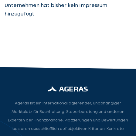
Unternehmen hat bisher kein Impressum
hinzugefügt
Steuerberatung
Steuerberater
Rechtsanwalt
Nächster Schritt
Ageras ist ein international agierender, unabhängiger
Marktplatz für Buchhaltung, Steuerberatung und anderen
Experten der Finanzbranche. Platzierungen und Bewertungen
basieren ausschließlich auf objektiven Kriterien. Konkrete