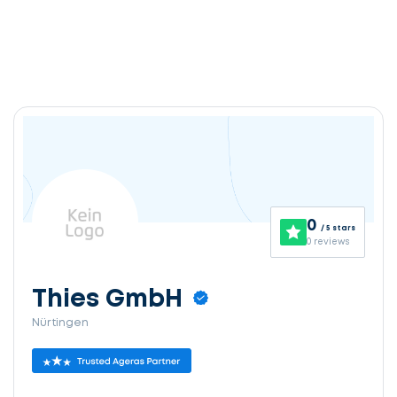
0
/ 5 stars
0 reviews
Thies GmbH
Nürtingen