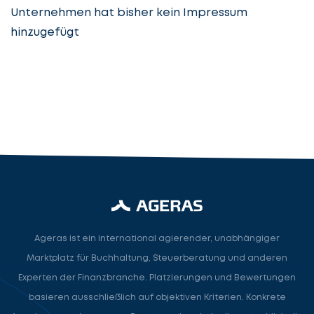
Unternehmen hat bisher kein Impressum
hinzugefügt
Steuerberatung
Steuerberater
Rechtsanwalt
Nächster Schritt
Ageras ist ein international agierender, unabhängiger
Marktplatz für Buchhaltung, Steuerberatung und anderen
Experten der Finanzbranche. Platzierungen und Bewertungen
basieren ausschließlich auf objektiven Kriterien. Konkrete