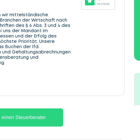
0 reviews
 wir mittelständische
Branchen der Wirtschaft nach
riften des § 6 Abs. 3 und 4 des
i uns der Mandant im
ressen und der Erfolg des
öchste Priorität. Unsere
 Buchen der lfd.
hn und Gehaltungsabrechnungen
mensberatung und
ng.
 einen Steuerberater