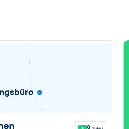
ungsbüro
nen
0
/ 5 stars