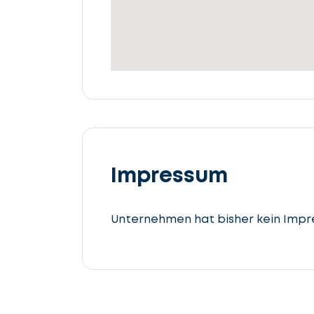
beschreiben
Details
angeben
Lassen
Sie
uns
Impressum
beginnen
Steuerberatung
Unternehmen hat bisher kein Impr
cta_box.sub_headline