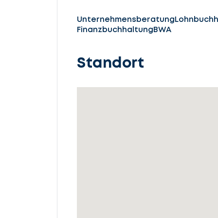
Unternehmensberatung
Lohnbuchh
Lassen
Finanzbuchhaltung
BWA
Sie
Standort
uns
beginnen
Service
auswählen
Fall