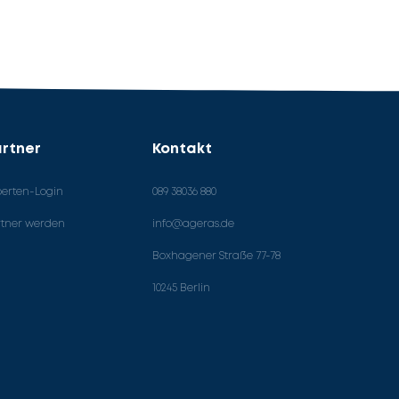
rtner
Kontakt
perten-Login
089 38036 880
rtner werden
info@ageras.de
Boxhagener Straße 77-78
10245 Berlin