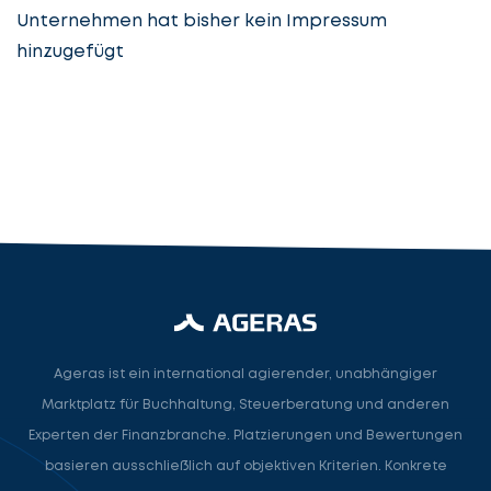
Unternehmen hat bisher kein Impressum
hinzugefügt
Steuerberatung
Steuerberater
Rechtsanwalt
Nächster Schritt
Ageras ist ein international agierender, unabhängiger
Marktplatz für Buchhaltung, Steuerberatung und anderen
Experten der Finanzbranche. Platzierungen und Bewertungen
basieren ausschließlich auf objektiven Kriterien. Konkrete