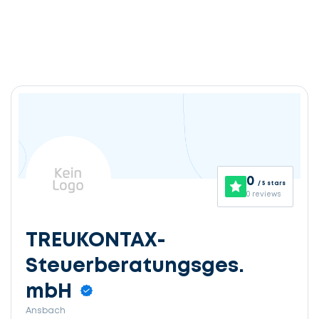
0
/ 5 stars
0 reviews
TREUKONTAX-
Steuerberatungsges.
mbH
Ansbach