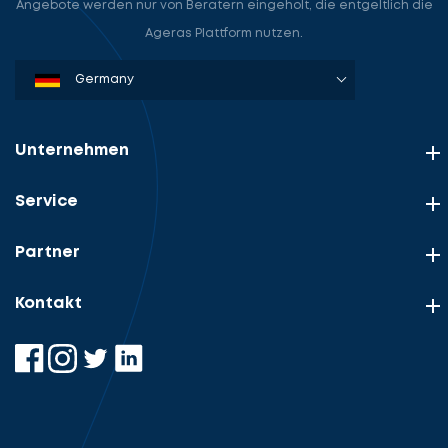
Angebote werden nur von Beratern eingeholt, die entgeltlich die
Ageras Plattform nutzen.
Denmark
Sweden
Norway
Netherlands
Germany
USA
Unternehmen
Service
Partner
Kontakt