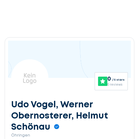
0
/ 5 stars
0 reviews
Udo Vogel, Werner
Obernosterer, Helmut
Schönau
Öhringen