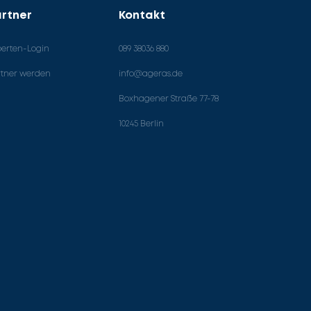
rtner
Kontakt
perten-Login
089 38036 880
rtner werden
info@ageras.de
Boxhagener Straße 77-78
10245 Berlin