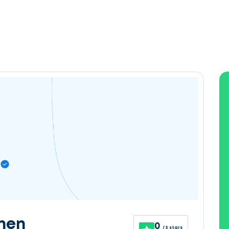
nen
0
/ 5 stars