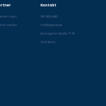
rtner
Kontakt
perten-Login
089 38036 880
rtner werden
info@ageras.de
Boxhagener Straße 77-78
10245 Berlin