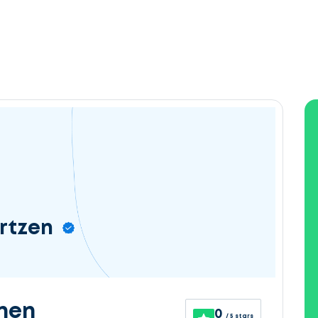
ertzen
nen
0
/ 5 stars