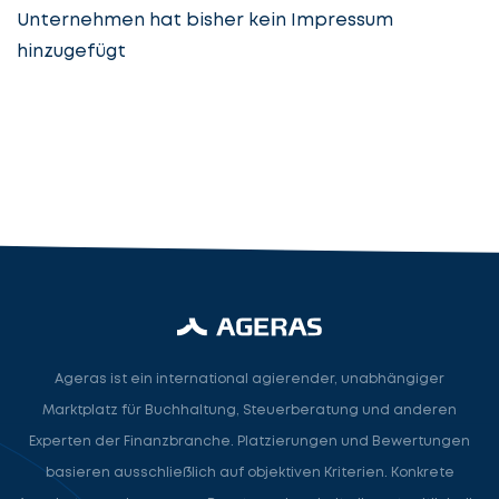
Unternehmen hat bisher kein Impressum
hinzugefügt
Steuerberatung
Steuerberater
Rechtsanwalt
Nächster Schritt
Ageras ist ein international agierender, unabhängiger
Marktplatz für Buchhaltung, Steuerberatung und anderen
Experten der Finanzbranche. Platzierungen und Bewertungen
basieren ausschließlich auf objektiven Kriterien. Konkrete