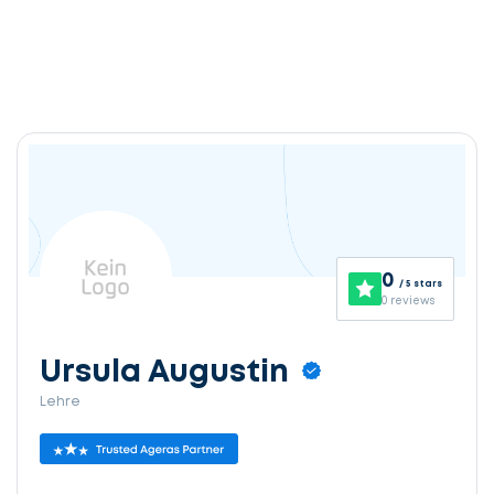
0
/ 5 stars
0 reviews
Ursula Augustin
Lehre