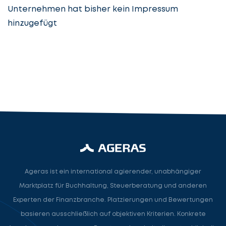
Unternehmen hat bisher kein Impressum
hinzugefügt
Steuerberatung
Steuerberater
Rechtsanwalt
Nächster Schritt
Ageras ist ein international agierender, unabhängiger
Marktplatz für Buchhaltung, Steuerberatung und anderen
Experten der Finanzbranche. Platzierungen und Bewertungen
basieren ausschließlich auf objektiven Kriterien. Konkrete