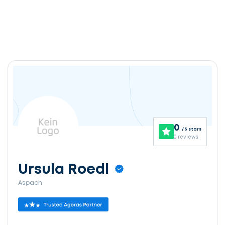
0
/ 5 stars
0 reviews
Ursula Roedl
Aspach