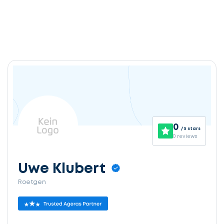
0
/ 5 stars
0 reviews
Uwe Klubert
Roetgen