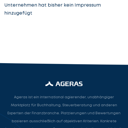
Unternehmen hat bisher kein Impressum
hinzugefügt
Steuerberatung
Steuerberater
Rechtsanwalt
Nächster Schritt
Ageras ist ein international agierender, unabhängiger
Marktplatz für Buchhaltung, Steuerberatung und anderen
Experten der Finanzbranche. Platzierungen und Bewertungen
basieren ausschließlich auf objektiven Kriterien. Konkrete