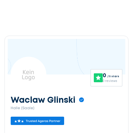
0
/ 5 stars
0 reviews
Waclaw Glinski
Halle (Saale)