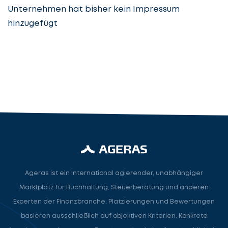
Unternehmen hat bisher kein Impressum
hinzugefügt
Steuerberatung
Steuerberater
Rechtsanwalt
Nächster Schritt
Ageras ist ein international agierender, unabhängiger
Marktplatz für Buchhaltung, Steuerberatung und anderen
Experten der Finanzbranche. Platzierungen und Bewertungen
basieren ausschließlich auf objektiven Kriterien. Konkrete