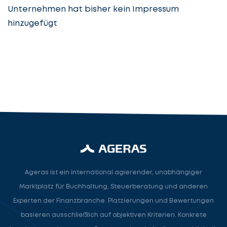
Unternehmen hat bisher kein Impressum
hinzugefügt
Steuerberatung
Steuerberater
Rechtsanwalt
Nächster Schritt
Ageras ist ein international agierender, unabhängiger
Marktplatz für Buchhaltung, Steuerberatung und anderen
Experten der Finanzbranche. Platzierungen und Bewertungen
basieren ausschließlich auf objektiven Kriterien. Konkrete