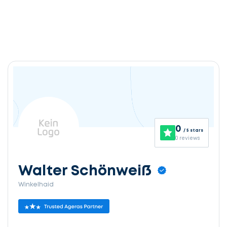
0
/ 5 stars
0 reviews
Walter Schönweiß
Winkelhaid