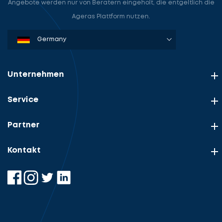
Angebote werden nur von Beratern eingeholt, die entgeltlich die
Ageras Plattform nutzen.
Denmark
Sweden
Norway
Netherlands
Germany
USA
Unternehmen
Service
Partner
Kontakt