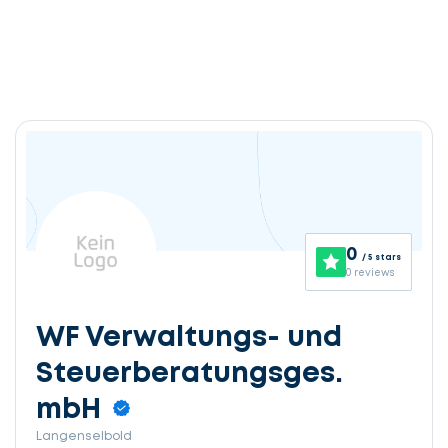
0
/ 5 stars
0 reviews
WF Verwaltungs- und
Steuerberatungsges.
mbH
Langenselbold