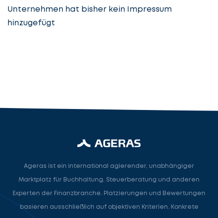
Unternehmen hat bisher kein Impressum
hinzugefügt
Steuerberatung
Steuerberater
Rechtsanwalt
Nächster Schritt
Ageras ist ein international agierender, unabhängiger
Marktplatz für Buchhaltung, Steuerberatung und anderen
Experten der Finanzbranche. Platzierungen und Bewertungen
basieren ausschließlich auf objektiven Kriterien. Konkrete