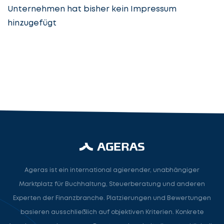
Unternehmen hat bisher kein Impressum
hinzugefügt
Steuerberatung
Steuerberater
Rechtsanwalt
Nächster Schritt
Ageras ist ein international agierender, unabhängiger
Marktplatz für Buchhaltung, Steuerberatung und anderen
Experten der Finanzbranche. Platzierungen und Bewertungen
basieren ausschließlich auf objektiven Kriterien. Konkrete