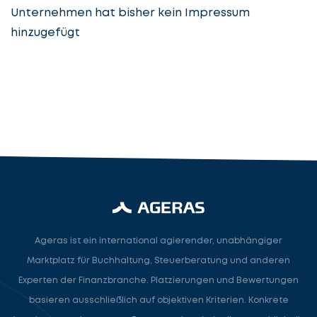
Unternehmen hat bisher kein Impressum
hinzugefügt
Steuerberatung
Steuerberater
Rechtsanwalt
Nächster Schritt
Ageras ist ein international agierender, unabhängiger
Marktplatz für Buchhaltung, Steuerberatung und anderen
Experten der Finanzbranche. Platzierungen und Bewertungen
basieren ausschließlich auf objektiven Kriterien. Konkrete