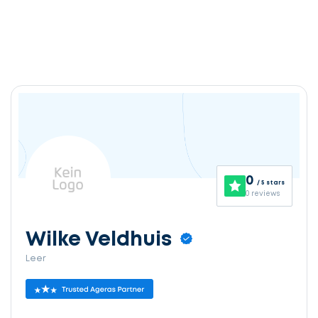
0
/ 5 stars
0 reviews
Wilke Veldhuis
Leer