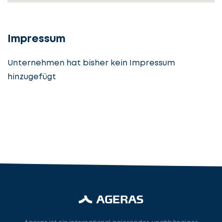
Details
angeben
cta_box.sub_headline
Impressum
Unternehmen hat bisher kein Impressum
hinzugefügt
Steuerberatung
Steuerberater
Rechtsanwalt
Nächster Schritt