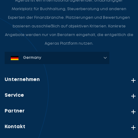
Ageras ist ein international agierender, unabhängiger
Marktplatz für Buchhaltung, Steuerberatung und anderen
Experten der Finanzbranche. Platzierungen und Bewertungen
basieren ausschließlich auf objektiven Kriterien. Konkrete
Angebote werden nur von Beratern eingeholt, die entgeltlich die
Ageras Plattform nutzen.
Denmark
Sweden
Norway
Netherlands
Germany
USA
Unternehmen
Service
Partner
Kontakt