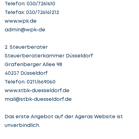
Telefon: 030/7261610
Telefax: 030/726161212
www.wpk.de
Service
auswählen
admin@wpk-de
2. Steuerberater
Lassen
Fall
Steuerberaterkammer Düsseldorf
Sie
beschreiben
Grafenberger Allee 98
uns
40237 Düsseldorf
beginnen
Telefon: 0211/669060
Details
www.stbk-duesseldorf.de
angeben
cta_box.sub_headline
mail@stbk-duesseldorf.de
Das erste Angebot auf der Ageras Website ist
unverbindlich.
Steuerberatung
Steuerberater