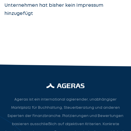
Unternehmen hat bisher kein Impressum
hinzugefügt
Steuerberatung
Steuerberater
Rechtsanwalt
Nächster Schritt
Ageras ist ein international agierender, unabhängiger
Marktplatz für Buchhaltung, Steuerberatung und anderen
Experten der Finanzbranche. Platzierungen und Bewertungen
basieren ausschließlich auf objektiven Kriterien. Konkrete