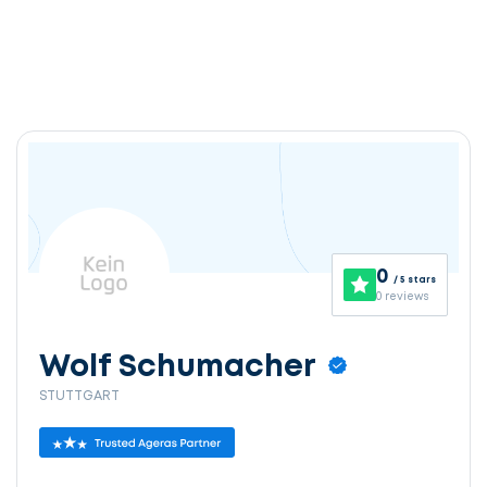
0
/ 5 stars
0 reviews
Wolf Schumacher
STUTTGART