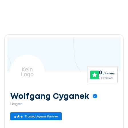
0
/ 5 stars
0 reviews
Wolfgang Cyganek
Lingen