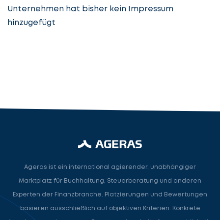
Unternehmen hat bisher kein Impressum
hinzugefügt
Steuerberatung
Steuerberater
Rechtsanwalt
Nächster Schritt
Ageras ist ein international agierender, unabhängiger
Marktplatz für Buchhaltung, Steuerberatung und anderen
Experten der Finanzbranche. Platzierungen und Bewertungen
basieren ausschließlich auf objektiven Kriterien. Konkrete