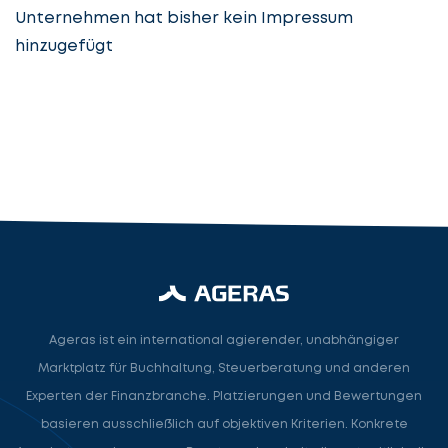
Unternehmen hat bisher kein Impressum
hinzugefügt
Steuerberatung
Steuerberater
Rechtsanwalt
Nächster Schritt
Ageras ist ein international agierender, unabhängiger
Marktplatz für Buchhaltung, Steuerberatung und anderen
Experten der Finanzbranche. Platzierungen und Bewertungen
basieren ausschließlich auf objektiven Kriterien. Konkrete