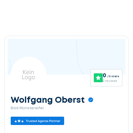
0
/ 5 stars
0 reviews
Wolfgang Oberst
Bad Münstereifel