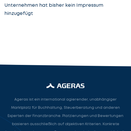
Unternehmen hat bisher kein Impressum
hinzugefügt
Steuerberatung
Steuerberater
Rechtsanwalt
Nächster Schritt
Ageras ist ein international agierender, unabhängiger
Marktplatz für Buchhaltung, Steuerberatung und anderen
Experten der Finanzbranche. Platzierungen und Bewertungen
basieren ausschließlich auf objektiven Kriterien. Konkrete