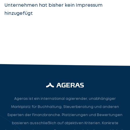
Unternehmen hat bisher kein Impressum
hinzugefügt
Steuerberatung
Steuerberater
Rechtsanwalt
Nächster Schritt
Ageras ist ein international agierender, unabhängiger
Marktplatz für Buchhaltung, Steuerberatung und anderen
Experten der Finanzbranche. Platzierungen und Bewertungen
basieren ausschließlich auf objektiven Kriterien. Konkrete