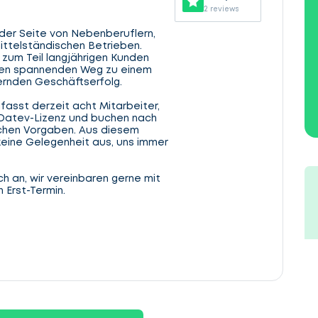
2 reviews
 der Seite von Nebenberuflern,
ittelständischen Betrieben.
zum Teil langjährigen Kunden
den spannenden Weg zu einem
ernden Geschäftserfolg.
sst derzeit acht Mitarbeiter,
 Datev-Lizenz und buchen nach
chen Vorgaben. Aus diesem
keine Gelegenheit aus, uns immer
h an, wir vereinbaren gerne mit
 Erst-Termin.