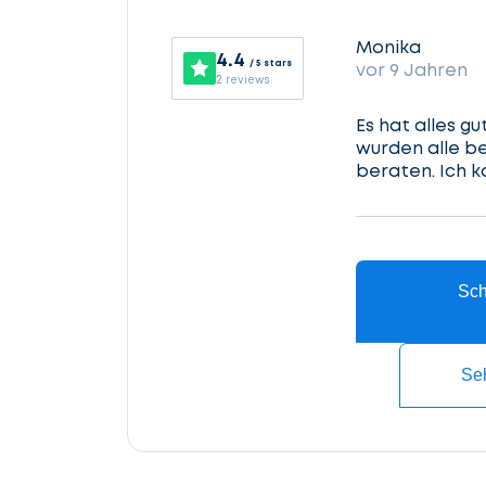
Monika
4.4
/ 5 stars
vor 9 Jahren
2 reviews
Es hat alles g
wurden alle b
beraten. Ich 
Sch
Se