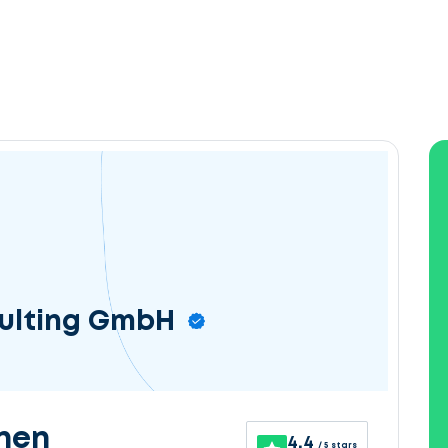
ulting GmbH
nen
4.4
/ 5 stars