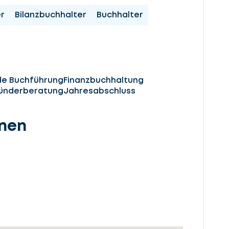
r
Bilanzbuchhalter
Buchhalter
de Buchführung
Finanzbuchhaltung
ründerberatung
Jahresabschluss
onen