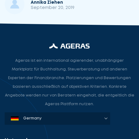
Annika Ziehen
September 20, 2019
Ageras ist ein international agierender, unabhängiger
Marktplatz für Buchhaltung, Steuerberatung und anderen
Lassen
Nehmen
Experten der Finanzbranche. Platzierungen und Bewertungen
Sie
Sie
uns
basieren ausschließlich auf objektiven Kriterien. Konkrete
Kontakt
beginnen
Angebote werden nur von Beratern eingeholt, die entgeltlich die
mit
Ageras Plattform nutzen.
uns
auf
Denmark
Sweden
Norway
Netherlands
Germany
USA
Service
auswählen