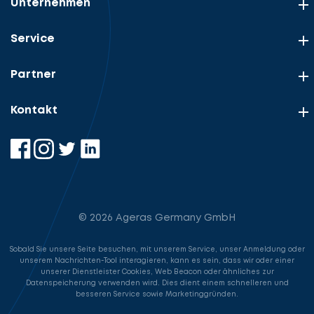
Unternehmen
Service
Anfrage
Lassen
stellen
Fall
Sie
beschreiben
Partner
uns
beginnen
Kontakt
Kontaktdaten
angeben
Details
angeben
cta_box.sub_headline
Steuerberater
© 2026 Ageras Germany GmbH
Steuerberatung
Steuerberater
Sobald Sie unsere Seite besuchen, mit unserem Service, unser Anmeldung oder
unserem Nachrichten-Tool interagieren, kann es sein, dass wir oder einer
unserer Dienstleister Cookies, Web Beacon oder ähnliches zur
Rechtsanwalt
Datenspeicherung verwenden wird. Dies dient einem schnelleren und
besseren Service sowie Marketinggründen.
Weiter
Nächster Schritt