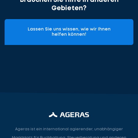
Brauchen Sie Hilfe in anderen
Gebieten?
cta_box.sub_headline
Lassen Sie uns wissen, wie wir Ihnen
helfen können!
Steuerberater
Rechtsanwalt
Ageras ist ein international agierender, unabhängiger
Marktplatz für Buchhaltung, Steuerberatung und anderen