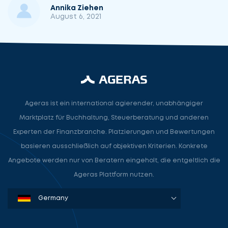
Annika Ziehen
August 6, 2021
Ageras ist ein international agierender, unabhängiger
Marktplatz für Buchhaltung, Steuerberatung und anderen
Lassen
Nehmen
Experten der Finanzbranche. Platzierungen und Bewertungen
Sie
Sie
uns
basieren ausschließlich auf objektiven Kriterien. Konkrete
Kontakt
beginnen
Angebote werden nur von Beratern eingeholt, die entgeltlich die
mit
Ageras Plattform nutzen.
uns
auf
Denmark
Sweden
Norway
Netherlands
Germany
USA
Service