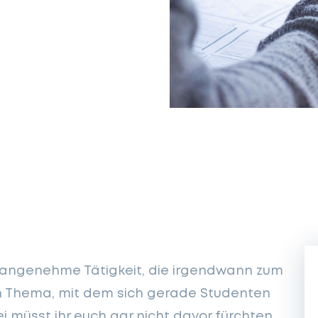
 unangenehme Tätigkeit, die irgendwann zum
n Thema, mit dem sich gerade Studenten
 müsst ihr euch gar nicht davor fürchten,