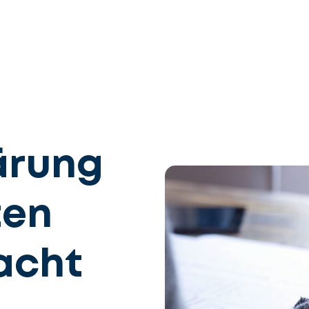
ärung
ten
acht