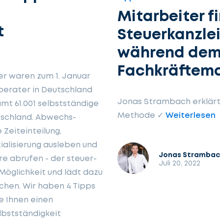
Mitarbeiter f
t
Steuerkanzlei
während de
Fachkräftem
 waren zum 1. Januar
rberater in Deutschland
Jonas Strambach erklärt 
amt 61.001 selbstständige
Methode ✓
Weiterlesen
tschland. Abwechs­
 Zeiteinteilung,
alisierung ausleben und
Jonas Stramba
re abrufen - der steuer­
Juli 20, 2022
Möglichkeit und lädt dazu
achen. Wir haben 4 Tipps
e Ihnen einen
elbstständigkeit