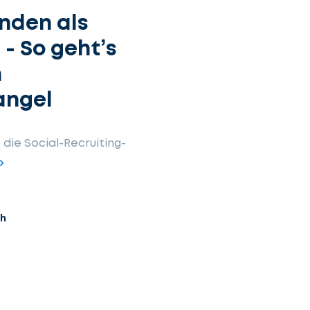
inden als
 - So geht’s
m
angel
die Social-Recruiting-
ch