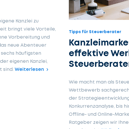
igene Kanzlei zu
t bringt viele Vorteile,
Tipps für Steuerberater
ohne Vorbereitung und
Kanzleimarket
 das neue Abenteuer
effektive Wer
e sechs häufigsten
 der eigenen Kanzlei,
Steuerberate
 sind.
Weiterlesen
Wie macht man als Steu
Wettbewerb sachgerecht
der Strategieentwicklung
Konkurrenzanalyse, bis h
Offline- und Online-Marke
Ratgeber zeigen wir Ihne