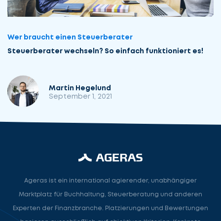
Wer braucht einen Steuerberater
Steuerberater wechseln? So einfach funktioniert es!
Martin Hegelund
September 1, 2021
Ageras ist ein international agierender, unabhängiger
Marktplatz für Buchhaltung, Steuerberatung und anderen
Lassen
Nehmen
Experten der Finanzbranche. Platzierungen und Bewertungen
Sie